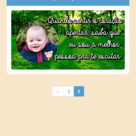
←
1
2