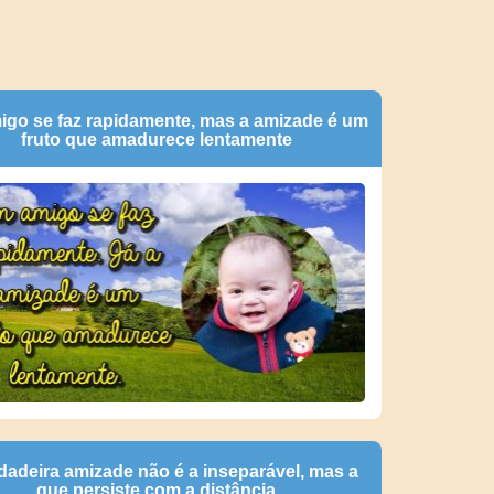
go se faz rapidamente, mas a amizade é um
fruto que amadurece lentamente
dadeira amizade não é a inseparável, mas a
que persiste com a distância