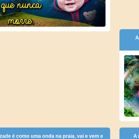
A
zade é como uma onda na praia, vai e vem e
A 