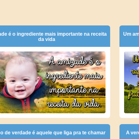
de é o ingrediente mais importante na receita
Um ami
da vida
o de verdade é aquele que liga pra te chamar
A ver