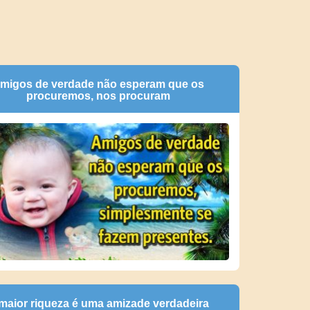
migos de verdade não esperam que os
procuremos, nos procuram
maior riqueza é uma amizade verdadeira