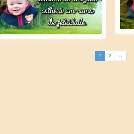
1
2
→