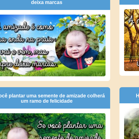
deixa marcas
ocê plantar uma semente de amizade colherá
H
um ramo de felicidade