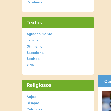
Parabéns
Textos
Agradecimento
Família
Otimismo
Sabedoria
Sonhos
Vida
Que
Religiosos
Anjos
Bênção
Católicas