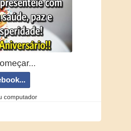
omeçar...
book...
eu computador