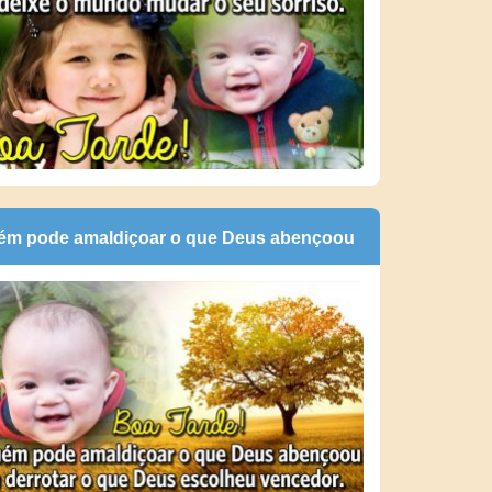
ém pode amaldiçoar o que Deus abençoou