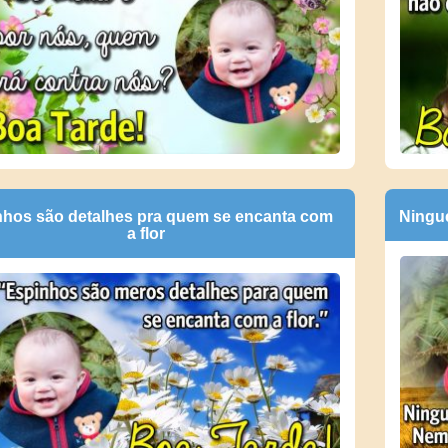
nhos são detalhes pra quem se encanta com
Ningu
a flor