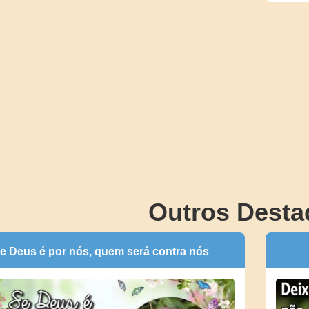
Outros Desta
e Deus é por nós, quem será contra nós