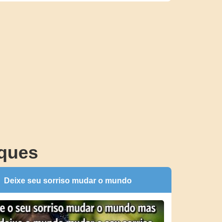
ques
Deixe seu sorriso mudar o mundo