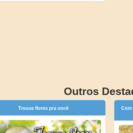
Outros Desta
Trouxe flores pra você
Com 