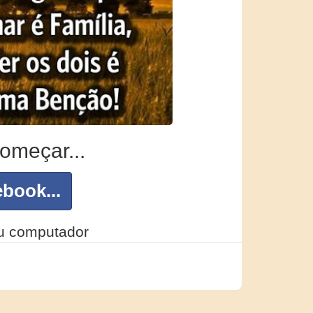
omeçar...
book...
eu computador