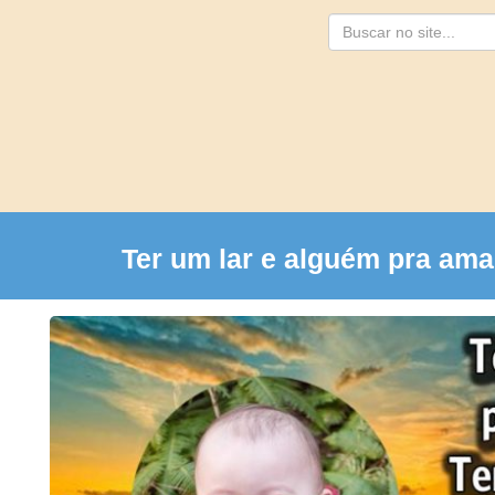
Busca
Ter um lar e alguém pra am