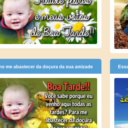
ho me abastecer da doçura da sua amizade
Essa