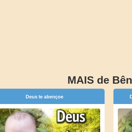
MAIS de Bê
Deus te abençoe
D