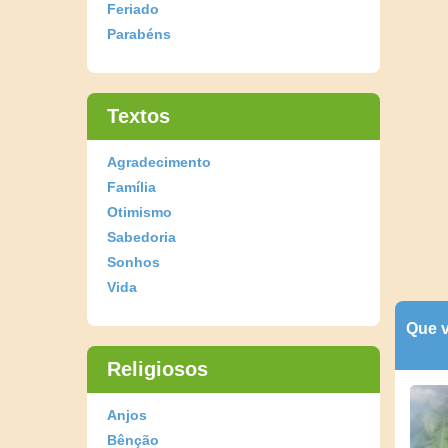
Feriado
Parabéns
Textos
Agradecimento
Família
Otimismo
Sabedoria
Sonhos
Vida
Que v
Religiosos
Anjos
Bênção