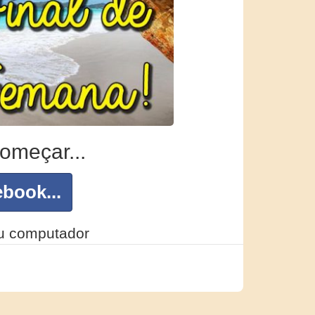
omeçar...
book...
eu computador