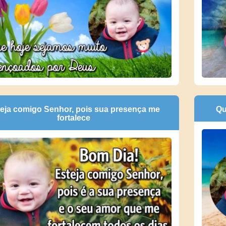
eja comigo Senhor, pois sua presença me
Qu
fortalece