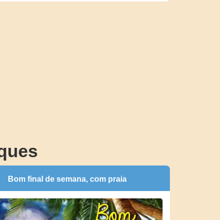
ques
Bom final de semana, com praia